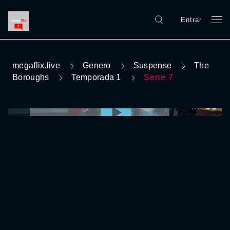
Entrar
megaflix.live
Genero
Suspense
The
Boroughs
Temporada 1
Serie 7
0:00:00 /
0:00:00