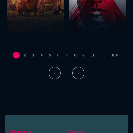
1
2
3
4
5
6
7
8
9
10
...
104
Navegue
Conta