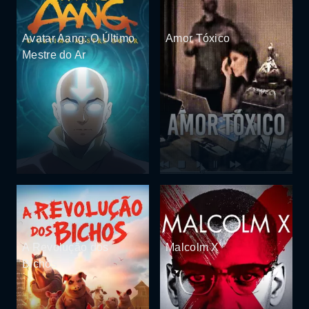
Avatar Aang: O Último
Amor Tóxico
Mestre do Ar
A Revolução dos
Malcolm X
Bichos