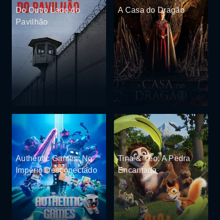
Do Outro Lado do
A Casa do Dragão
Pavilhão
Authentic Games: No
Tina & Téo: A Pedra
Império Desconectado
Encantada