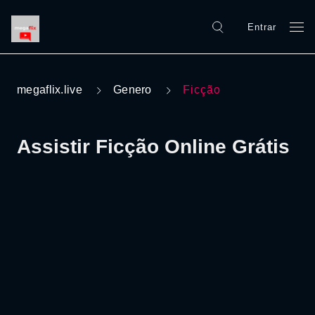
Entrar
megaflix.live
Genero
Ficção
Assistir Ficção Online Grátis