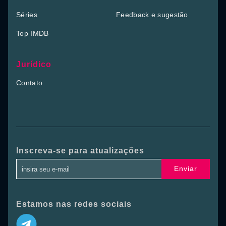
Séries
Feedback e sugestão
Top IMDB
Jurídico
Contato
Inscreva-se para atualizações
Enviar
Estamos nas redes sociais