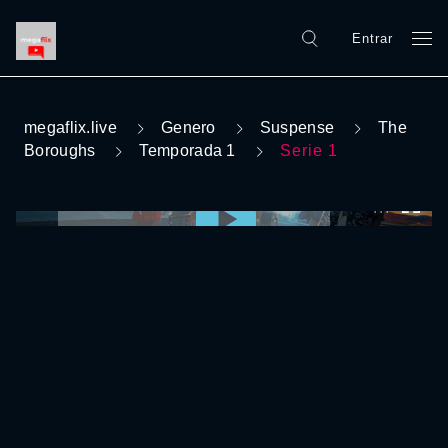
Entrar
megaflix.live
Genero
Suspense
The
Boroughs
Temporada 1
Serie 1
0:00:00 /
0:00:00