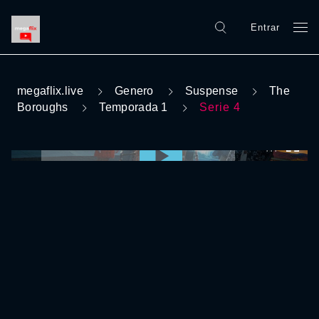
Entrar
megaflix.live
Genero
Suspense
The
Boroughs
Temporada 1
Serie 4
0:00:00 /
0:00:00