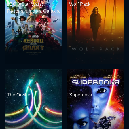
LEGO Star Wars:
Wolf Pack
Reconstruindo a Galáxia
The Orville
Supernova