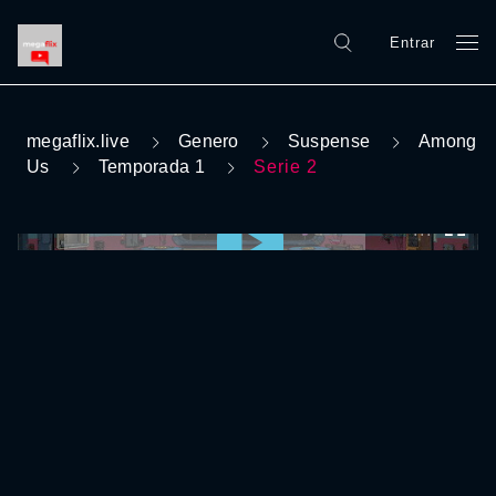
Entrar
megaflix.live
Genero
Suspense
Among
Us
Temporada 1
Serie 2
0:00:00 /
0:00:00