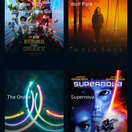
LEGO Star Wars:
Wolf Pack
Reconstruindo a Galáxia
The Orville
Supernova