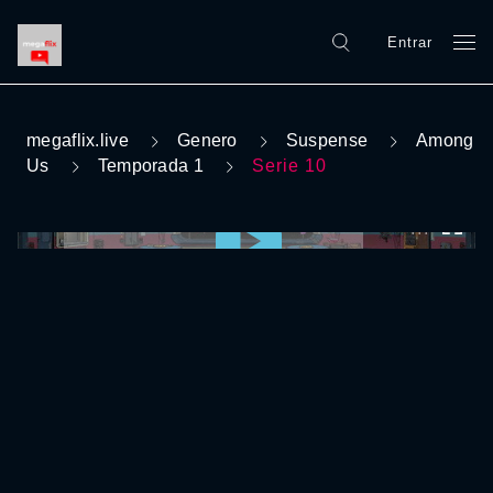
Entrar
megaflix.live
Genero
Suspense
Among
Us
Temporada 1
Serie 10
0:00:00 /
0:00:00