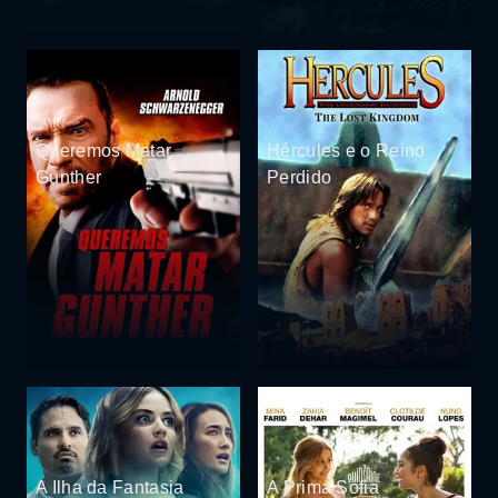
Queremos Matar
Hércules e o Reino
Gunther
Perdido
A Ilha da Fantasia
A Prima Sofia