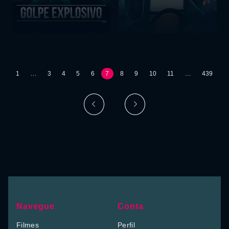
1
...
3
4
5
6
7
8
9
10
11
...
439
Navegue
Conta
Filmes
Perfil