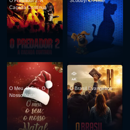
O Predador 2: A
Scooby! O Filme
Caçada Continua
O Meu, O Seu, O
O Brasil Evangélico
Nosso Natal