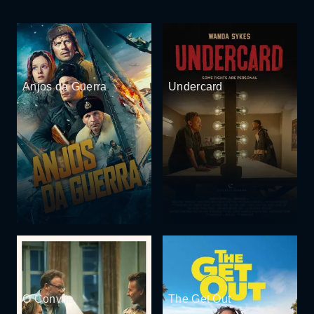
Anjos da Guerra
Undercard
O Convite
The Get Out