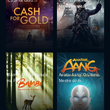
Cash for Gold
Capitão Hook: As
Marés Malditas
Bambi, Uma Aventura
Avatar Aang: O Último
na Floresta
Mestre do Ar