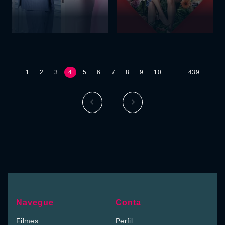
1
2
3
4
5
6
7
8
9
10
...
439
Navegue
Conta
Filmes
Perfil