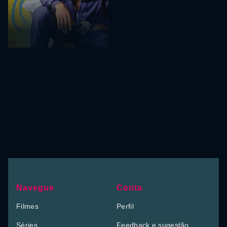
Navegue
Conta
Filmes
Perfil
Séries
Feedback e sugestão