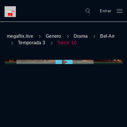
Entrar
megaflix.live
Genero
Drama
Bel-Air
Temporada 3
Serie 10
0:00:00 /
0:00:00