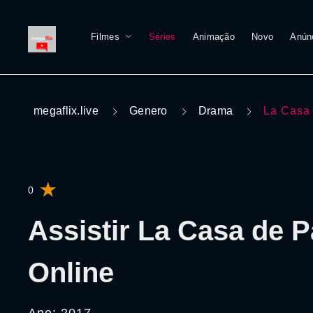
Filmes
Séries
Animação
Novo
Anún
megaflix.live
Genero
Drama
La Casa
0
Assistir La Casa de P
Online