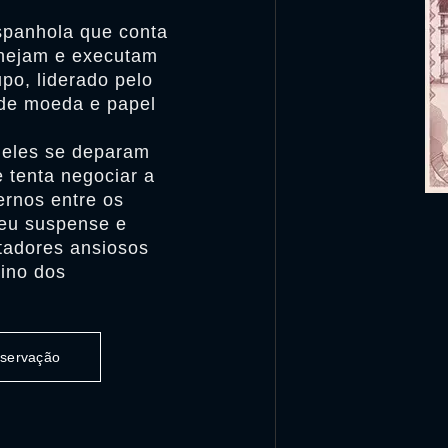
spanhola que conta
anejam e executam
po, liderado pelo
 de moeda e papel
, eles se deparam
e tenta negociar a
ernos entre os
seu suspense e
tadores ansiosos
tino dos
observação