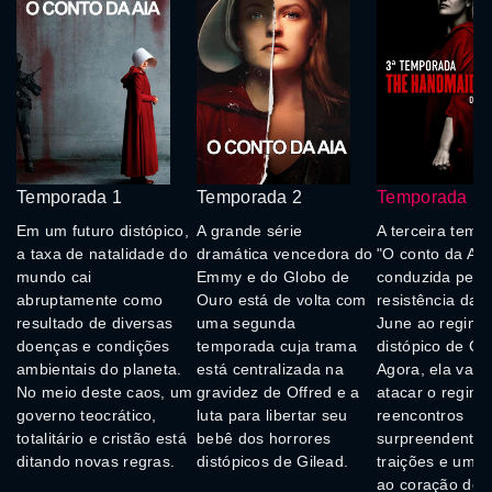
Temporada 1
Temporada 2
Temporada 3
Em um futuro distópico,
A grande série
A terceira temp
a taxa de natalidade do
dramática vencedora do
"O conto da Aia
mundo cai
Emmy e do Globo de
conduzida pela
abruptamente como
Ouro está de volta com
resistência da 
resultado de diversas
uma segunda
June ao regime
doenças e condições
temporada cuja trama
distópico de Gil
ambientais do planeta.
está centralizada na
Agora, ela vai c
No meio deste caos, um
gravidez de Offred e a
atacar o regime
governo teocrático,
luta para libertar seu
reencontros
totalitário e cristão está
bebê dos horrores
surpreendentes
ditando novas regras.
distópicos de Gilead.
traições e uma
ao coração de 