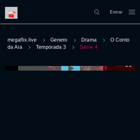
Entrar
megaflix.live
Genero
Drama
O Conto
da Aia
Temporada 3
Serie 4
0:00:00 /
0:00:00