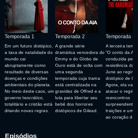
Temporada 1
Temporada 2
Temporada 3
Em um futuro distópico,
A grande série
A terceira temp
a taxa de natalidade do
dramática vencedora do
"O conto da Aia
mundo cai
Emmy e do Globo de
conduzida pela
abruptamente como
Ouro está de volta com
resistência da 
resultado de diversas
uma segunda
June ao regime
doenças e condições
temporada cuja trama
distópico de Gil
ambientais do planeta.
está centralizada na
Agora, ela vai c
No meio deste caos, um
gravidez de Offred e a
atacar o regime
governo teocrático,
luta para libertar seu
reencontros
totalitário e cristão está
bebê dos horrores
surpreendentes
ditando novas regras.
distópicos de Gilead.
traições e uma
ao coração de 
Episódios