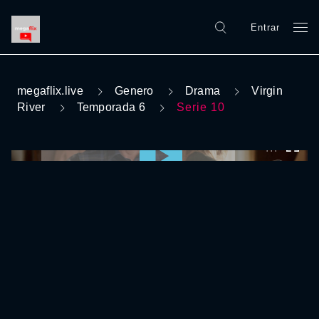
Entrar
megaflix.live
Genero
Drama
Virgin
River
Temporada 6
Serie 10
0:00:00 /
0:00:00