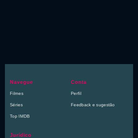
Navegue
Conta
Filmes
Perfil
Séries
Feedback e sugestão
Top IMDB
Jurídico