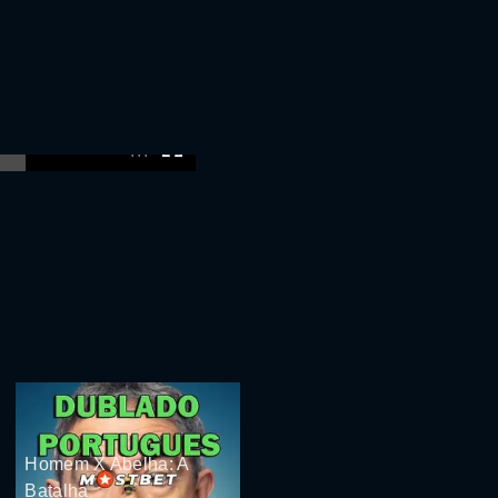
:00
Homem X Abelha: A
Batalha