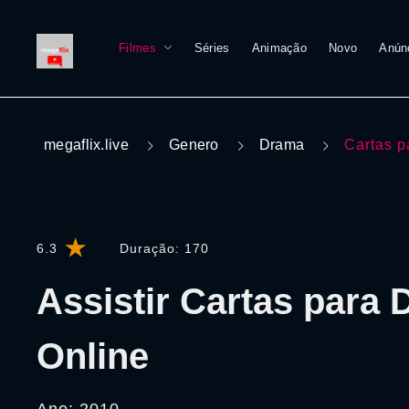
Filmes
Séries
Animação
Novo
Anún
megaflix.live
Genero
Drama
Cartas p
6.3
Duração:
170
Assistir Cartas para 
Online