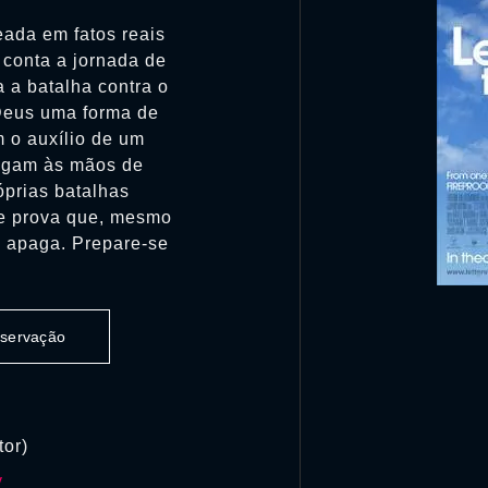
ada em fatos reais
e conta a jornada de
 a batalha contra o
 Deus uma forma de
 o auxílio de um
hegam às mãos de
prias batalhas
ue prova que, mesmo
e apaga. Prepare-se
observação
tor)
y