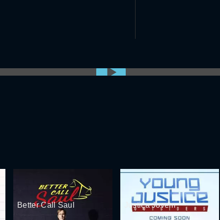
0:00:00 /
0:00
Better Call Saul
Justiça Jovem