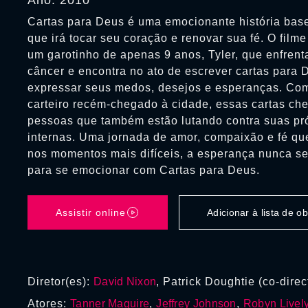
Ano: 2010
Cartas para Deus é uma emocionante história base
que irá tocar seu coração e renovar sua fé. O film
um garotinho de apenas 9 anos, Tyler, que enfrenta
câncer e encontra no ato de escrever cartas para
expressar seus medos, desejos e esperanças. Com
carteiro recém-chegado à cidade, essas cartas c
pessoas que também estão lutando contra suas pró
internas. Uma jornada de amor, compaixão e fé q
nos momentos mais difíceis, a esperança nunca s
para se emocionar com Cartas para Deus.
Assistir online
Adicionar à lista de 
Diretor(es):
David Nixon
, Patrick Doughtie (co-direc
Atores:
Tanner Maguire
,
Jeffrey Johnson
,
Robyn Livel