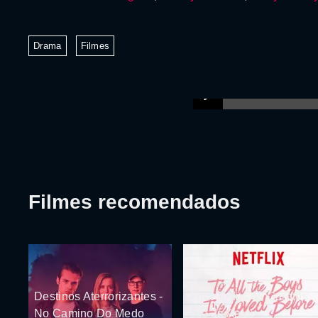
Drama
Filmes
Filmes recomendados
Destinos Aterrorizantes -
Para Todos os Garotos
No Camino Do Medo
que Já Amei