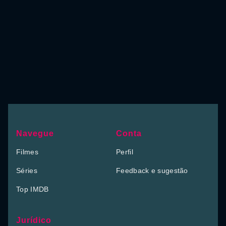
Navegue
Conta
Filmes
Perfil
Séries
Feedback e sugestão
Top IMDB
Jurídico