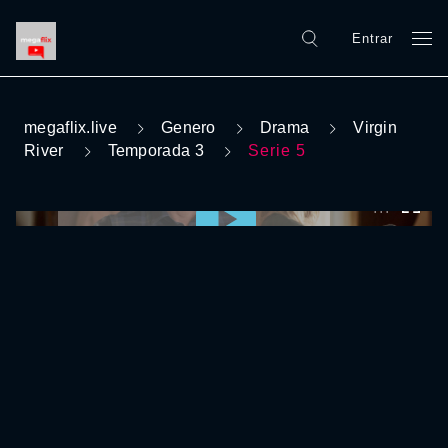
Entrar
megaflix.live
Genero
Drama
Virgin
River
Temporada 3
Serie 5
0:00:00 /
0:00:00