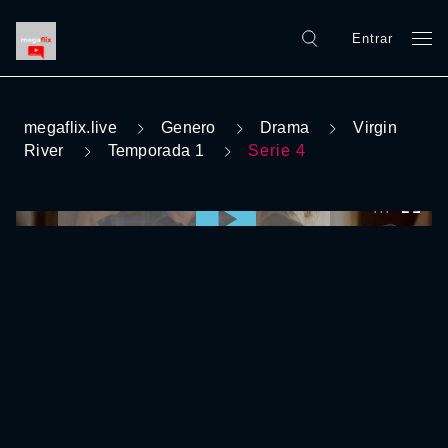
Entrar
megaflix.live
Genero
Drama
Virgin
River
Temporada 1
Serie 4
0:00:00 /
0:00:00