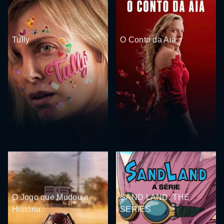
Tully
O Conto da Aia
O Jogo que Mudou a
SAND LAND: THE
História
SERIES