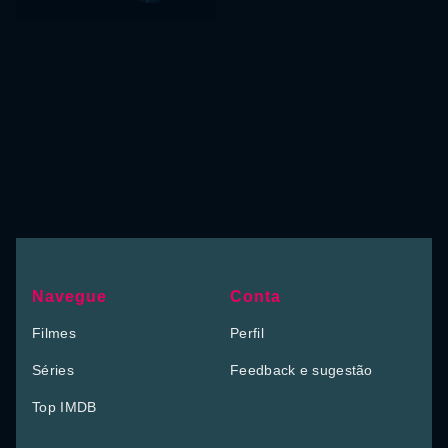
Navegue
Conta
Filmes
Perfil
Séries
Feedback e sugestão
Top IMDB