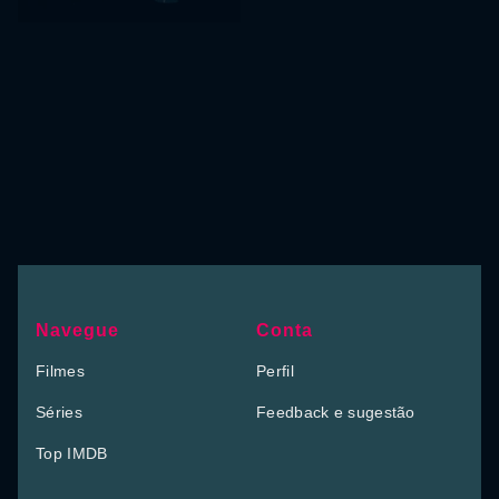
Navegue
Conta
Filmes
Perfil
Séries
Feedback e sugestão
Top IMDB