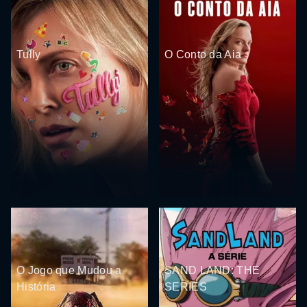
Tully
O Conto da Aia
O Jogo que Mudou a
SAND LAND: THE
História
SERIES