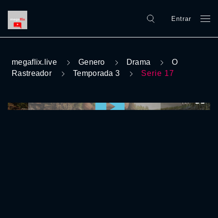
Entrar
megaflix.live
Genero
Drama
O
Rastreador
Temporada 3
Serie 17
0:00:00 /
0:00:00