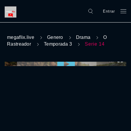
Entrar
megaflix.live
Genero
Drama
O
Rastreador
Temporada 3
Serie 14
0:00:00 /
0:00:00