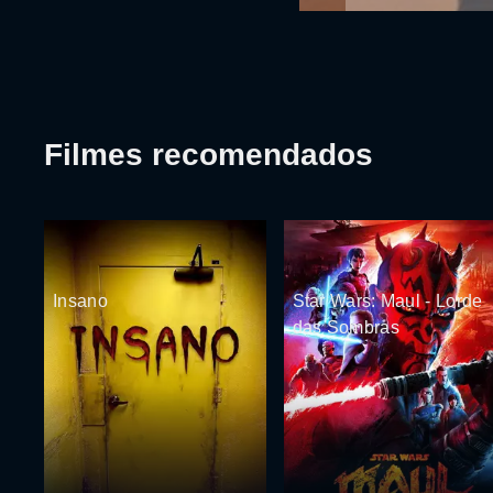
Filmes recomendados
Insano
Star Wars: Maul - Lorde
das Sombras