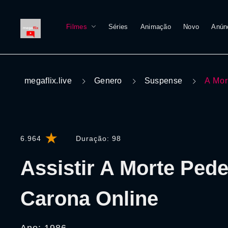
Filmes
Séries
Animação
Novo
Anún
megaflix.live
Genero
Suspense
A Mor
6.964
Duração:
98
Assistir A Morte Ped
Carona Online