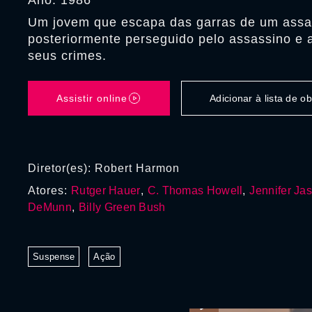
Ano: 1986
Um jovem que escapa das garras de um assa
posteriormente perseguido pelo assassino e
seus crimes.
Assistir online
Adicionar à lista de 
Diretor(es): Robert Harmon
Atores:
Rutger Hauer
,
C. Thomas Howell
,
Jennifer Ja
DeMunn
,
Billy Green Bush
Suspense
Ação