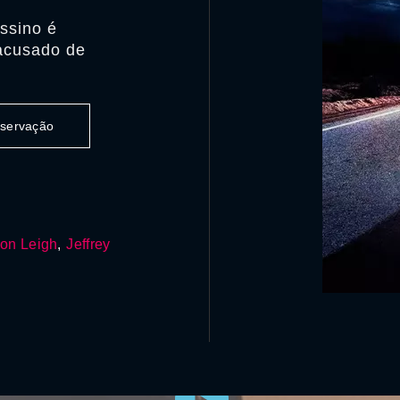
ssino é
 acusado de
observação
son Leigh
,
Jeffrey
0:00:00 /
0:00