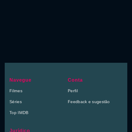
Navegue
Conta
Filmes
Perfil
Séries
Feedback e sugestão
Top IMDB
Jurídico