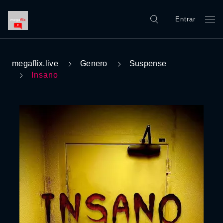
Entrar
megaflix.live
Genero
Suspense
Insano