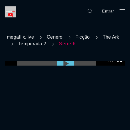
Entrar
megaflix.live
Genero
Ficção
The Ark
Temporada 2
Serie 6
0:00:00 /
0:00:00