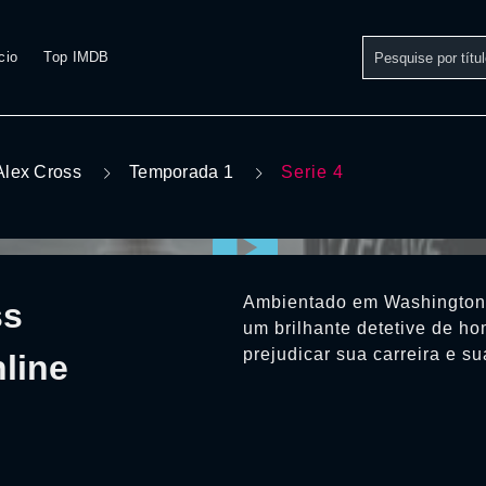
cio
Top IMDB
Alex Cross
Temporada 1
Serie 4
Ambientado em Washington,
ss
um brilhante detetive de h
prejudicar sua carreira e su
line