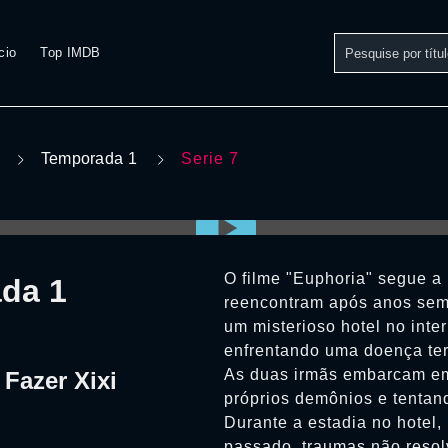
cio
Top IMDB
Temporada 1
Serie 7
O filme "Euphoria" segue a 
ada 1
reencontram após anos sem 
um misterioso hotel no inte
enfrentando uma doença ter
As duas irmãs embarcam em
Fazer Xixi
próprios demônios e tentan
Durante a estadia no hotel,
passado, traumas não resol