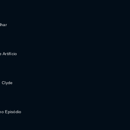
lhar
 Artifício
e Clyde
mo Episódio