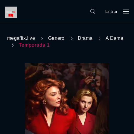
Entrar
megaflix.live
Genero
Drama
A Dama
Temporada 1