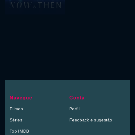
Navegue
Conta
Filmes
Perfil
Séries
Feedback e sugestão
Top IMDB