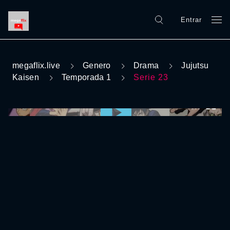
Entrar
megaflix.live
Genero
Drama
Jujutsu
Kaisen
Temporada 1
Serie 23
0:00:00 /
0:00:00