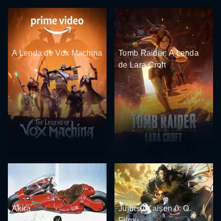
A Lenda de Vox Machina
Tomb Raider: A Lenda
de Lara Croft
Akira
Jujutsu Kaisen 0: O
Filme