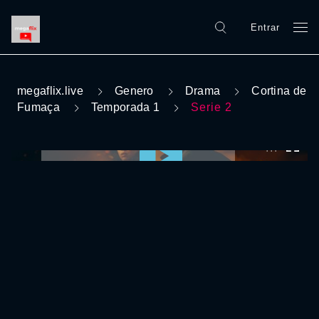
Entrar
megaflix.live
Genero
Drama
Cortina de
Fumaça
Temporada 1
Serie 2
0:00:00 /
0:00:00