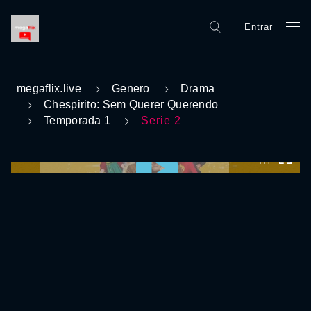
Entrar
megaflix.live
Genero
Drama
Chespirito: Sem Querer Querendo
Temporada 1
Serie 2
0:00:00 /
0:00:00