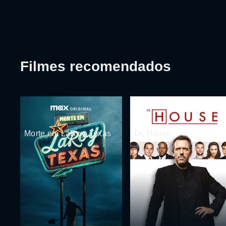
Filmes recomendados
Morte em LaRoy, Texas
Dr. House