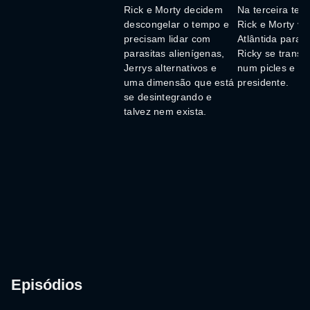
Rick e Morty decidem
Na terceira tem
descongelar o tempo e
Rick e Morty vã
precisam lidar com
Atlântida para r
parasitas alienígenas,
Ricky se transf
Jerrys alternativos e
num picles e en
uma dimensão que está
presidente.
se desintegrando e
talvez nem exista.
Episódios