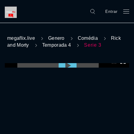
Entrar
megaflix.live
Genero
Comédia
Rick
and Morty
Temporada 4
Serie 3
0:00:00 /
0:00:00