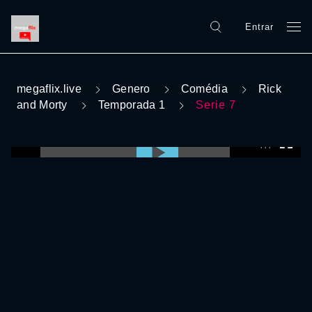
Entrar
megaflix.live
Genero
Comédia
Rick
and Morty
Temporada 1
Serie 7
0:00:00 /
0:00:00