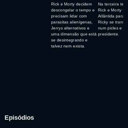
Rick e Morty decidem
Na terceira tem
descongelar o tempo e
Rick e Morty vã
precisam lidar com
Atlântida para r
parasitas alienígenas,
Ricky se transf
Jerrys alternativos e
num picles e en
uma dimensão que está
presidente.
se desintegrando e
talvez nem exista.
Episódios