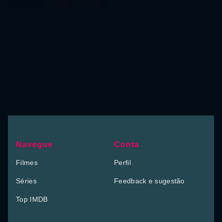
Navegue
Conta
Filmes
Perfil
Séries
Feedback e sugestão
Top IMDB