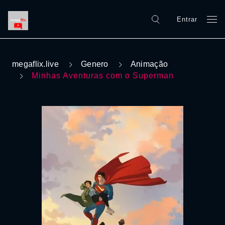
Entrar
megaflix.live
Genero
Animação
Minhas Aventuras com o Superman