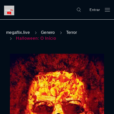
Entrar
megaflix.live
Genero
Terror
Halloween: O Início