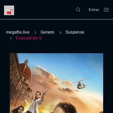
Entrar
megaflix.live
Genero
Suspense
Esquadrão 6