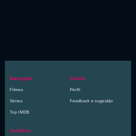
Navegue
Conta
Filmes
Perfil
Séries
Feedback e sugestão
Top IMDB
Jurídico