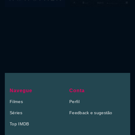
Navegue
Conta
Filmes
Perfil
Séries
Feedback e sugestão
Top IMDB