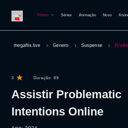
Filmes
Séries
Animação
Novo
Anún
megaflix.live
Genero
Suspense
Probl
3
Duração:
89
Assistir Problematic
Intentions Online