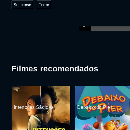
Suspense
Terror
Filmes recomendados
Intenções Sádicas
Debaixo do Píer