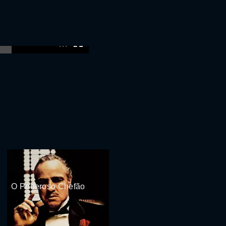
:00
O Poderoso Chefão