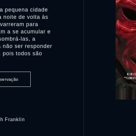
 a pequena cidade
a noite de volta às
 varreram para
am a se acumular e
sombrá-las, a
a não ser responder
 pois todos são
observação
ah Franklin