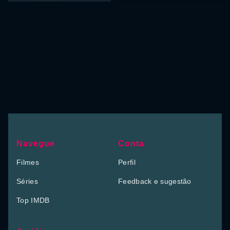
Navegue
Conta
Filmes
Perfil
Séries
Feedback e sugestão
Top IMDB