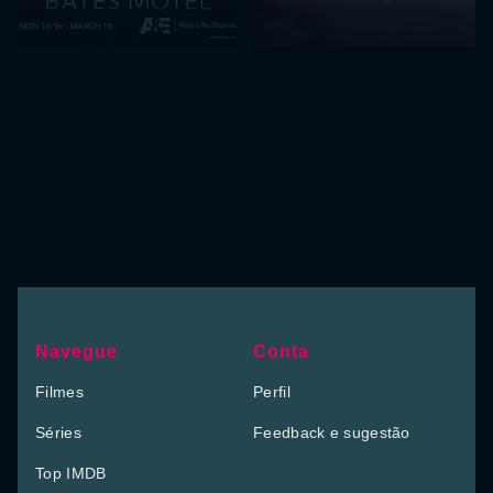
Navegue
Conta
Filmes
Perfil
Séries
Feedback e sugestão
Top IMDB