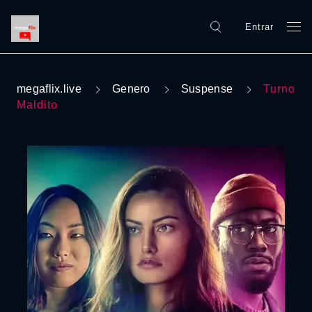
Entrar
megaflix.live
Genero
Suspense
Turno
Maldito