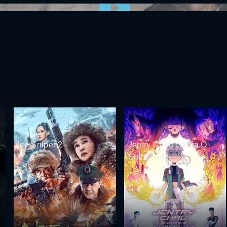
0:00:00 /
0:00
Ice Sniper 2
Jentry Chau contra O
Submundo