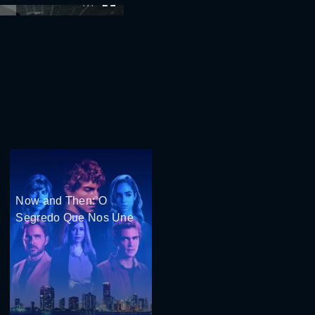
:00
Now and Then: O
Segredo Que Nos Une