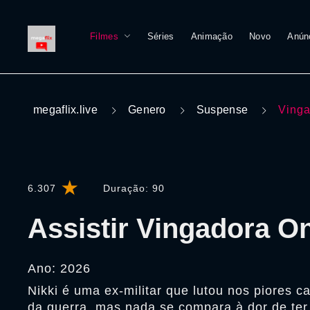
Filmes
Séries
Animação
Novo
Anún
megaflix.live
Genero
Suspense
Ving
6.307
Duração:
90
Assistir Vingadora On
Ano: 2026
Nikki é uma ex-militar que lutou nos piores 
da guerra, mas nada se compara à dor de ter 