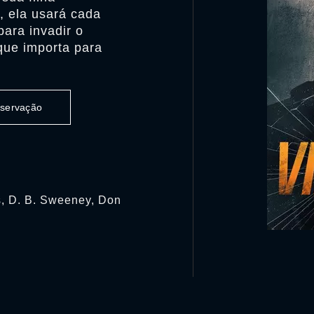
, ela usará cada
ara invadir o
que importa para
observação
s, D. B. Sweeney, Don