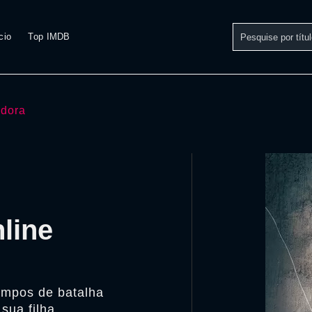
cio
Top IMDB
adora
line
campos de batalha
sua filha