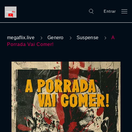
Entrar
megaflix.live
Genero
Suspense
A
Porrada Vai Comer!