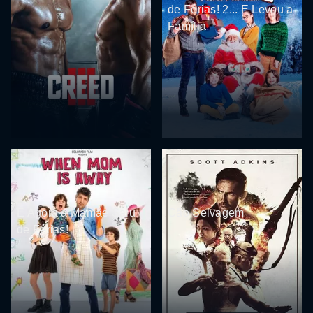
de Férias! 2... E Levou a
Família
E Agora a Mamãe Saiu
Cão Selvagem
de Férias!