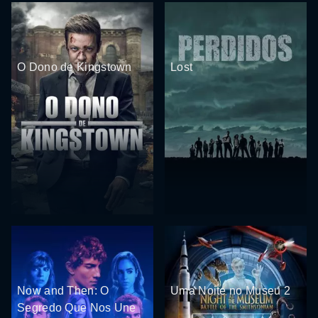
O Dono de Kingstown
Lost
Now and Then: O
Uma Noite no Museu 2
Segredo Que Nos Une