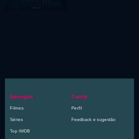
Navegue
Conta
Filmes
Perfil
Séries
Feedback e sugestão
Top IMDB