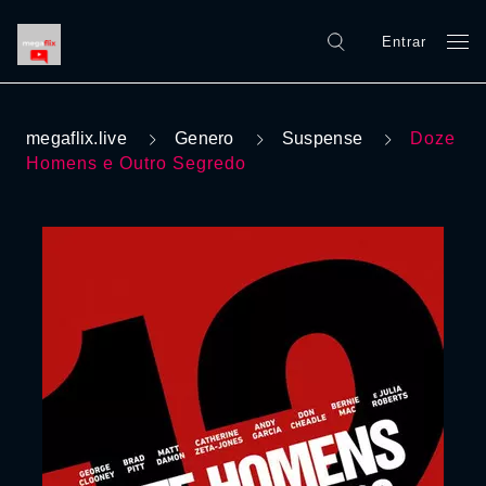
Entrar
megaflix.live
Genero
Suspense
Doze
Homens e Outro Segredo