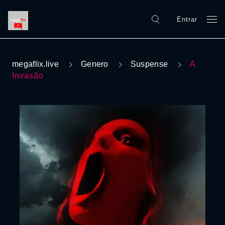
Entrar
megaflix.live
Genero
Suspense
A
Invasão