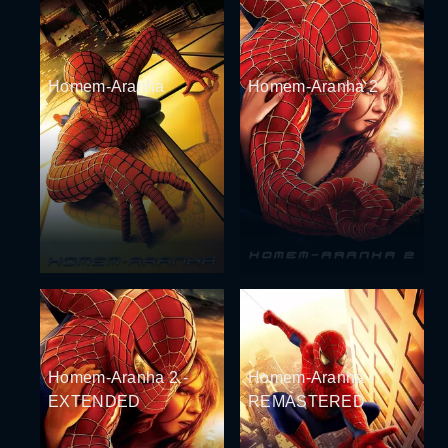
Homem-Aranha
Homem-Aranha 2
Homem-Aranha 2 -
Homem-Aranha -
EXTENDED
REMASTERED