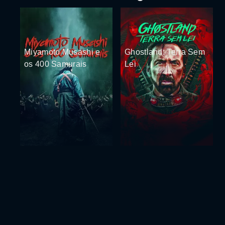
Miyamoto Musashi e
Ghostland: Terra Sem
os 400 Samurais
Lei