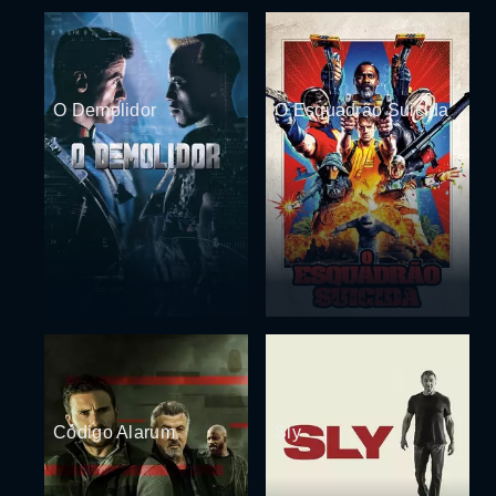
O Demolidor
O Esquadrão Suicida
Código Alarum
Sly