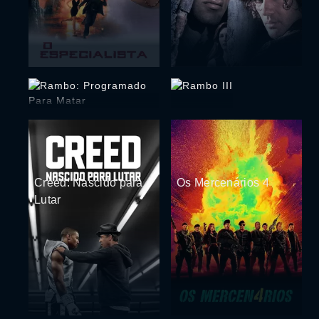
Rambo: Programado
Para Matar
Rambo III
Creed: Nascido para
Os Mercenários 4
Lutar