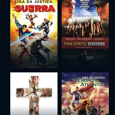
Liga da Justiça:
Para sempre
Guerra
Vencedor
Você Acredita?
Liga da Justiça: Trono
de Atlantis