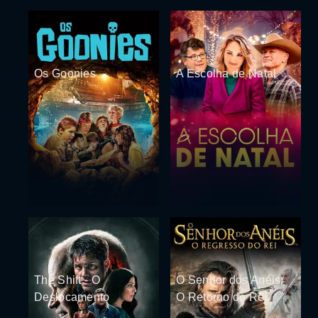
Os Goonies
A Escolha de Natal
The Shift - O
O Senhor dos Anéis:
Deslocamento
O Retorno do Rei