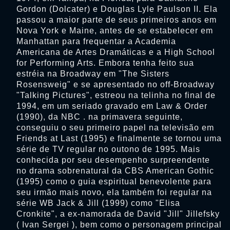
Gordon (Dolcater) e Douglas Lyle Paulson II. Ela
passou a maior parte de seus primeiros anos em
Nova York e Maine, antes de se estabelecer em
Manhattan para frequentar a Academia
Americana de Artes Dramáticas e a High School
for Performing Arts. Embora tenha feito sua
estréia na Broadway em "The Sisters
Rosensweig" e se apresentado no off-Broadway
"Talking Pictures", estreou na telinha no final de
1994, em um seriado gravado em Law & Order
(1990), da NBC . na primavera seguinte,
conseguiu o seu primeiro papel na televisão em
Friends at Last (1995) e finalmente se tornou uma
série de TV regular no outono de 1995. Mais
conhecida por seu desempenho surpreendente
no drama sobrenatural da CBS American Gothic
(1995) como o guia espiritual benevolente para
seu irmão mais novo, ela também foi regular na
série WB Jack & Jill (1999) como "Elisa
Cronkite", a ex-namorada de David "Jill" Jillefsky
( Ivan Sergei ), bem como o personagem principal