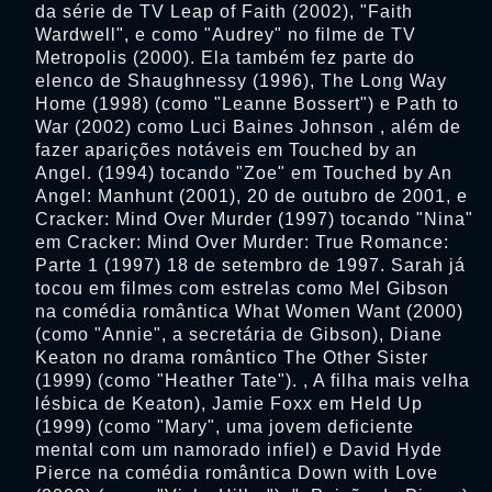
da série de TV Leap of Faith (2002), "Faith
Wardwell", e como "Audrey" no filme de TV
Metropolis (2000). Ela também fez parte do
elenco de Shaughnessy (1996), The Long Way
Home (1998) (como "Leanne Bossert") e Path to
War (2002) como Luci Baines Johnson , além de
fazer aparições notáveis ​​em Touched by an
Angel. (1994) tocando "Zoe" em Touched by An
Angel: Manhunt (2001), 20 de outubro de 2001, e
Cracker: Mind Over Murder (1997) tocando "Nina"
em Cracker: Mind Over Murder: True Romance:
Parte 1 (1997) 18 de setembro de 1997. Sarah já
tocou em filmes com estrelas como Mel Gibson
na comédia romântica What Women Want (2000)
(como "Annie", a secretária de Gibson), Diane
Keaton no drama romântico The Other Sister
(1999) (como "Heather Tate"). , A filha mais velha
lésbica de Keaton), Jamie Foxx em Held Up
(1999) (como "Mary", uma jovem deficiente
mental com um namorado infiel) e David Hyde
Pierce na comédia romântica Down with Love